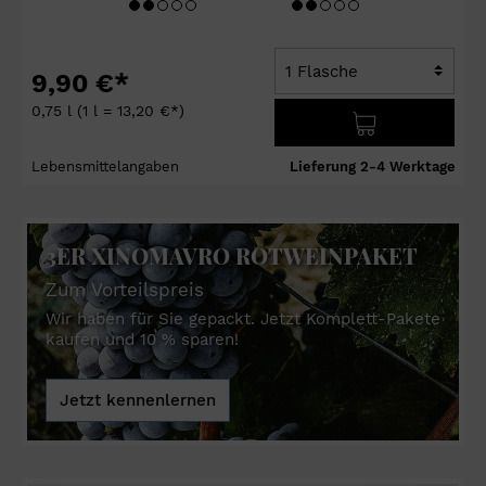
9,90 €*
0,75 l
(1 l = 13,20 €*)
Lebensmittelangaben
Lieferung 2-4 Werktage
3ER XINOMAVRO ROTWEINPAKET
Zum Vorteilspreis
Wir haben für Sie gepackt. Jetzt Komplett-Pakete
kaufen und 10 % sparen!
Jetzt kennenlernen