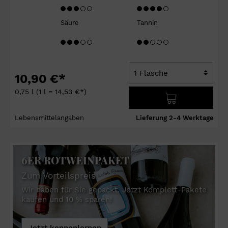
Säure
Tannin
10,90 €*
0,75 l
(1 l = 14,53 €*)
Lebensmittelangaben
Lieferung 2-4 Werktage
6ER ROTWEINPAKET
Zum Vorteilspreis
Wir haben für Sie gepackt. Jetzt Komplett-Pakete
kaufen und 10 % sparen!
Jetzt kennenlernen