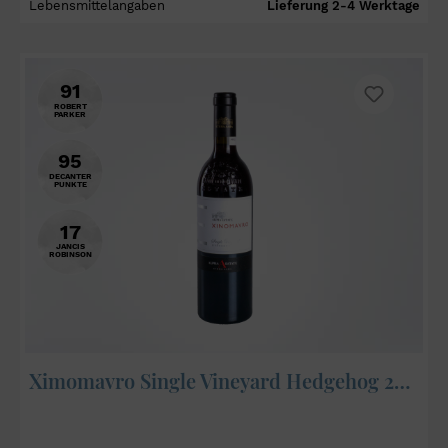
Lebensmittelangaben
Lieferung 2-4 Werktage
91
ROBERT
PARKER
95
DECANTER
PUNKTE
17
JANCIS
ROBINSON
Ximomavro Single Vineyard Hedgehog 2023 - Alpha Estate