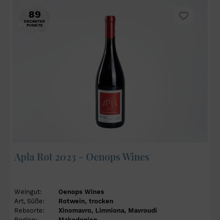
89
DECANTER
PUNKTE
Apla Rot 2023 - Oenops Wines
Weingut:
Oenops Wines
Art, Süße:
Rotwein, trocken
Rebsorte:
Xinomavro, Limniona, Mavroudi
Region:
Makedonien