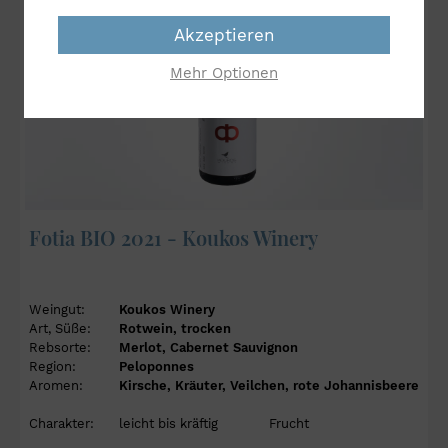
Akzeptieren
Mehr Optionen
Fotia BIO 2021 - Koukos Winery
Weingut:
Koukos Winery
Art, Süße:
Rotwein, trocken
Rebsorte:
Merlot, Cabernet Sauvignon
Region:
Peloponnes
Aromen:
Kirsche, Kräuter, Veilchen, rote Johannisbeere
Charakter:
leicht bis kräftig
Frucht