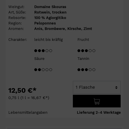
Weingut:
Domaine Skouras
Art, Süße:
Rotwein, trocken
Rebsorte:
100 % Agiorgitiko
Region:
Peloponnes
Aromen:
Anis, Brombeere, Kirsche, Zimt
Charakter:
leicht bis kräftig
Frucht
Säure
Tannin
12,50 €*
0,75 l
(1 l = 16,67 €*)
Lebensmittelangaben
Lieferung 2-4 Werktage