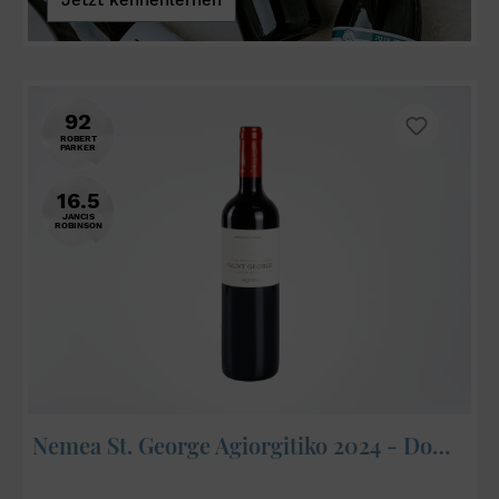
92
ROBERT
PARKER
16.5
JANCIS
ROBINSON
Nemea St. George Agiorgitiko 2024 - Domaine Skouras