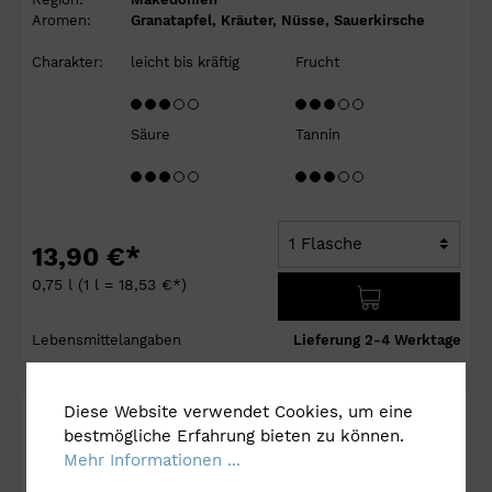
Aromen:
Granatapfel, Kräuter, Nüsse, Sauerkirsche
Charakter:
leicht bis kräftig
Frucht
Säure
Tannin
13,90 €*
0,75 l
(1 l = 18,53 €*)
Lebensmittelangaben
Lieferung 2-4 Werktage
Diese Website verwendet Cookies, um eine
bestmögliche Erfahrung bieten zu können.
Bio
Mehr Informationen ...