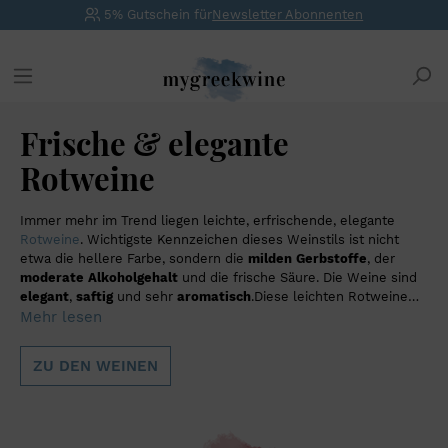
5% Gutschein für
Newsletter Abonnenten
Frische & elegante
Rotweine
Immer mehr im Trend liegen leichte, erfrischende, elegante
Rotweine
. Wichtigste Kennzeichen dieses Weinstils ist nicht
etwa die hellere Farbe, sondern die
milden Gerbstoffe
, der
moderate Alkoholgehalt
und die frische Säure. Die Weine sind
elegant
,
saftig
und sehr
aromatisch
.Diese leichten Rotweine
sind flexibel einsetzbar. Mit ihrer frischen Säure können sie die
Mehr lesen
perfekten Partner zu gegrilltem Fisch, Fleisch oder Gemüse
sein. Aber auch als Solisten bereiten uns die leichten Rotweine
ZU DEN WEINEN
viel Freude. Man genießt diese Rotweine auch gerne leicht
gekühlt bei einer Trinktemperatur zwischen 14 – 16°Grad
Celsius.