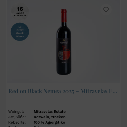
16
JANCIS
ROBINSON
50
Great
Greek
Wines
Red on Black Nemea 2025 – Mitravelas Estate
Weingut:
Mitravelas Estate
Art, Süße:
Rotwein, trocken
Rebsorte:
100 % Agiorgitiko