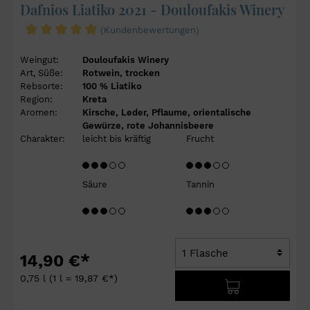
Dafnios Liatiko 2021 - Douloufakis Winery
(Kundenbewertungen)
Weingut:
Douloufakis Winery
Art, Süße:
Rotwein, trocken
Rebsorte:
100 % Liatiko
Region:
Kreta
Aromen:
Kirsche, Leder, Pflaume, orientalische
Gewürze, rote Johannisbeere
Charakter:
leicht bis kräftig
Frucht
Säure
Tannin
14,90 €*
0,75 l
(1 l = 19,87 €*)