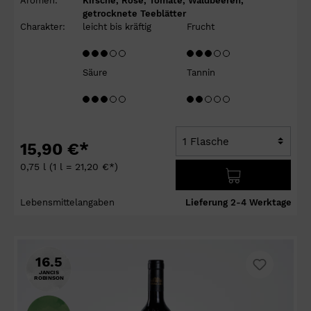
Aromen:
Kirsche, Rose, Tomate, Waldbeeren,
getrocknete Teeblätter
Charakter:
leicht bis kräftig
Frucht
Säure
Tannin
15,90 €*
0,75 l
(1 l = 21,20 €*)
Lebensmittelangaben
Lieferung 2-4 Werktage
16.5
JANCIS
ROBINSON