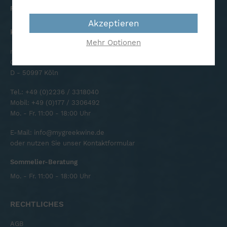
Firmen-Geschenkservice
Akzeptieren
KONTAKT
Mehr Optionen
mygreekwine
Otto-Hahn-Straße 21-23
D - 50997 Köln
Tel.:
+49 (0)2236 / 3318040
Mobil:
+49 (0)177 / 3306492
Mo. - Fr. 11:00 - 18:00 Uhr
E-Mail:
info@mygreekwine.de
oder nutzen Sie unser
Kontaktformular
Sommelier-Beratung
Mo. - Fr. 11:00 - 18:00 Uhr
RECHTLICHES
AGB