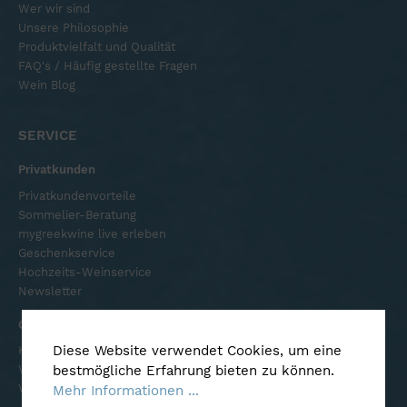
Wer wir sind
Unsere Philosophie
Produktvielfalt und Qualität
FAQ's / Häufig gestellte Fragen
Wein Blog
SERVICE
Privatkunden
Privatkundenvorteile
Sommelier-Beratung
mygreekwine live erleben
Geschenkservice
Hochzeits-Weinservice
Newsletter
Gastronomie und Fachhandel
Diese Website verwendet Cookies, um eine
Kompetenter Partner
bestmögliche Erfahrung bieten zu können.
Vorteile Gastronomie
Vorteile Fachhandel
Mehr Informationen ...