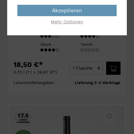
Art, Süße:
Roséwein, trocken
Rebsorte:
100 % Xinomavro
Akzeptieren
Region:
Makedonien
Aromen:
Erdbeere, Himbeere, Pfeffer,
Mehr Optionen
Rosenblüten
Charakter:
leicht bis kräftig
Frucht
Säure
Tannin
18,50 €*
0,75 l
(1 l = 24,67 €*)
Lebensmittelangaben
Lieferung 2-4 Werktage
17.5
JANCIS
ROBINSON