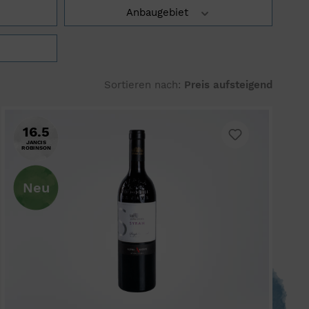
Anbaugebiet
16.5
JANCIS
ROBINSON
Neu