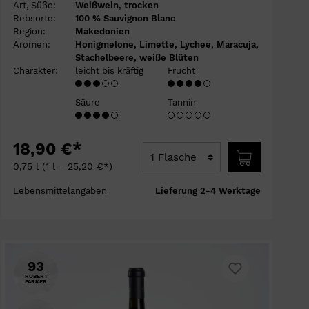
Art, Süße:
Weißwein, trocken
Rebsorte:
100 % Sauvignon Blanc
Region:
Makedonien
Aromen:
Honigmelone, Limette, Lychee, Maracuja,
Stachelbeere, weiße Blüten
Charakter:
leicht bis kräftig
Frucht
Säure
Tannin
18,90 €*
0,75 l
(1 l = 25,20 €*)
Lebensmittelangaben
Lieferung 2-4 Werktage
93
ROBERT
PARKER