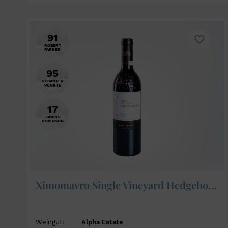
91
ROBERT
PARKER
95
DECANTER
PUNKTE
17
JANCIS
ROBINSON
Ximomavro Single Vineyard Hedgehog 2023 - Alpha Estate
Weingut:
Alpha Estate