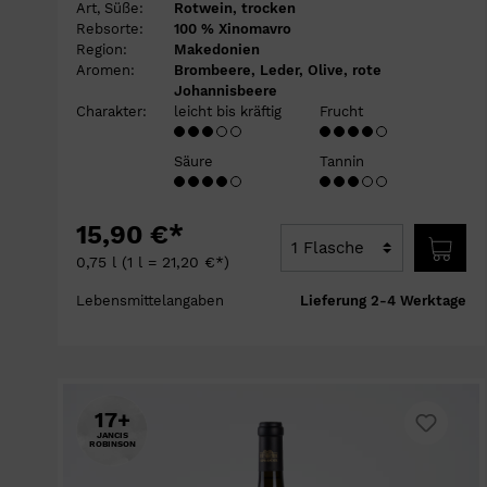
Art, Süße:
Rotwein, trocken
Rebsorte:
100 % Xinomavro
Region:
Makedonien
Aromen:
Brombeere, Leder, Olive, rote
Johannisbeere
Charakter:
leicht bis kräftig
Frucht
Säure
Tannin
15,90 €*
0,75 l
(1 l = 21,20 €*)
Lebensmittelangaben
Lieferung 2-4 Werktage
17+
JANCIS
ROBINSON