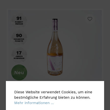
91
ROBERT
PARKER
90
DECANTER
PUNKTE
17
JANCIS
ROBINSON
Neu
Rosé Hedgehog Single Vineyard 2025 - Alpha Estate
Diese Website verwendet Cookies, um eine
bestmögliche Erfahrung bieten zu können.
Mehr Informationen ...
Weingut:
Alpha Estate