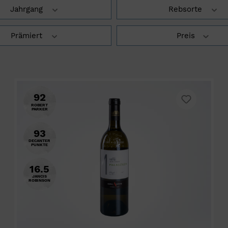
Jahrgang
Rebsorte
Prämiert
Preis
92
ROBERT
PARKER
93
DECANTER
PUNKTE
16.5
JANCIS
ROBINSON