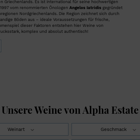
 Griechenlands. Es ist international für seine hochwertigen
Kürbis und Wein
Wein-Schatzkammer
biolo → Xinomavro
Süd
de 1997 vom renommierten Önologen
Angelos Iatridis
gegründet
Raclette und Wein
rdeaux → Mavrodaphne
Reife Jahrgänge
Peloponnes
inregionen Nordgriechenlands. Die Region zeichnet sich durch
Fondue und Wein
Rebsorten
ernet Franc → Tsapournakos
Limitierte Weine
andige Böden aus – ideale Voraussetzungen für frische,
Inseln
Gans und Wein
mmenspiel dieser Faktoren entstehen hier Weine von
e Rebsorten
Ionische Inseln
rucksstark, komplex und absolut authentisch!
Ente und Wein
ignon
Unkompliziert und süffig
Ägäische Inseln
Wildfleisch und Wein
g und frisch
Kreta
Kartoffelsalat und Wein
altvoll und schwer
Bekannte Weinregionen Griech
WEITERE EMPFEHLUNGEN
ationale Rebsorten
nd und anders
Nemea
Rezepte mit Weinempfehlunge
Naoussa
Jakobsmuscheln mit Blumenkohl
Samos
Grünkohl
Amyndeon
Poulet au Roditis
Schafskäsecreme
Tzatziki
Unsere Weine von Alpha Estate
Moshari Stifado
Lamm mit grünem Spargel
Weinart
Geschmack