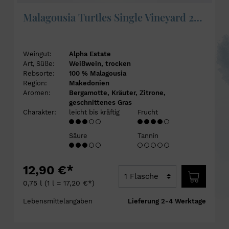
Malagousia Turtles Single Vineyard 2025 - Alpha Estate
Weingut:
Alpha Estate
Art, Süße:
Weißwein, trocken
Rebsorte:
100 % Malagousia
Region:
Makedonien
Aromen:
Bergamotte, Kräuter, Zitrone,
geschnittenes Gras
Charakter:
leicht bis kräftig
Frucht
Säure
Tannin
12,90 €*
0,75 l
(1 l = 17,20 €*)
Lebensmittelangaben
Lieferung 2-4 Werktage