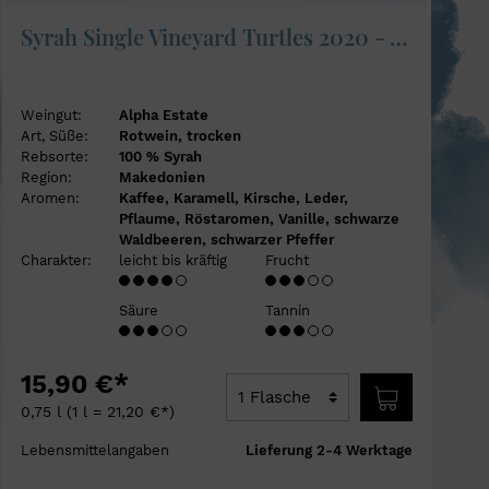
Syrah Single Vineyard Turtles 2020 - Alpha Estate
Weingut:
Alpha Estate
Art, Süße:
Rotwein, trocken
Rebsorte:
100 % Syrah
Region:
Makedonien
Aromen:
Kaffee, Karamell, Kirsche, Leder,
Pflaume, Röstaromen, Vanille, schwarze
Waldbeeren, schwarzer Pfeffer
Charakter:
leicht bis kräftig
Frucht
Säure
Tannin
15,90 €*
0,75 l
(1 l = 21,20 €*)
Lebensmittelangaben
Lieferung 2-4 Werktage