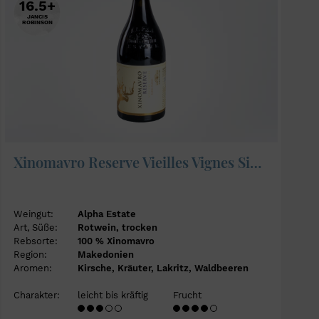
16.5+
JANCIS
ROBINSON
Xinomavro Reserve Vieilles Vignes Single Block Barba Yannis 2022 - Alpha Estate
Weingut:
Alpha Estate
Art, Süße:
Rotwein, trocken
Rebsorte:
100 % Xinomavro
Region:
Makedonien
Aromen:
Kirsche, Kräuter, Lakritz, Waldbeeren
Charakter:
leicht bis kräftig
Frucht