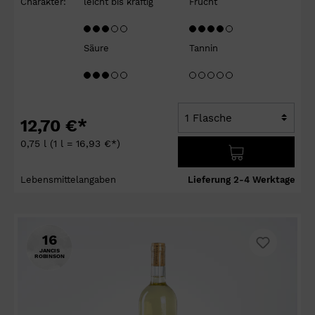
Charakter:
leicht bis kräftig
Frucht
Säure
Tannin
12,70 €*
0,75 l
(1 l = 16,93 €*)
Lebensmittelangaben
Lieferung 2-4 Werktage
16
JANCIS
ROBINSON