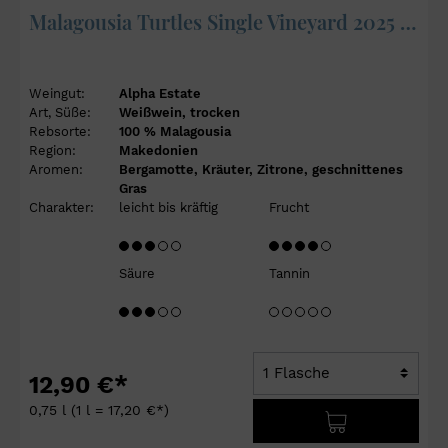
Malagousia Turtles Single Vineyard 2025 - Alpha Estate
Weingut:
Alpha Estate
Art, Süße:
Weißwein, trocken
Rebsorte:
100 % Malagousia
Region:
Makedonien
Aromen:
Bergamotte, Kräuter, Zitrone, geschnittenes
Gras
Charakter:
leicht bis kräftig
Frucht
Säure
Tannin
12,90 €*
0,75 l
(1 l = 17,20 €*)