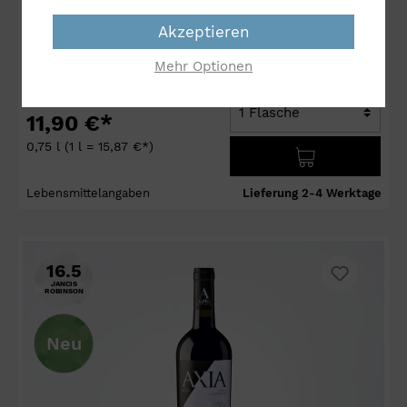
Säure
Tannin
Akzeptieren
Mehr Optionen
11,90 €*
0,75 l
(1 l = 15,87 €*)
Lebensmittelangaben
Lieferung 2-4 Werktage
16.5
JANCIS
ROBINSON
Neu