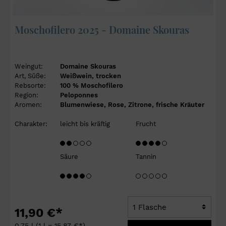
Moschofilero 2025 - Domaine Skouras
Weingut:
Domaine Skouras
Art, Süße:
Weißwein, trocken
Rebsorte:
100 % Moschofilero
Region:
Peloponnes
Aromen:
Blumenwiese, Rose, Zitrone, frische Kräuter
Charakter:
leicht bis kräftig
Frucht
Säure
Tannin
11,90 €*
0,75 l
(1 l = 15,87 €*)