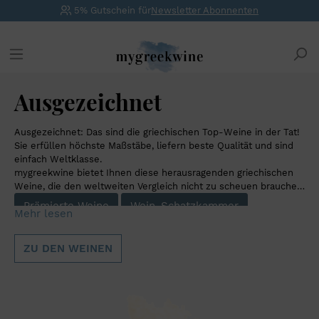
5% Gutschein für
Newsletter Abonnenten
Ausgezeichnet
Ausgezeichnet: Das sind die griechischen Top-Weine in der Tat!
Sie erfüllen höchste Maßstäbe, liefern beste Qualität und sind
einfach Weltklasse.
mygreekwine bietet Ihnen diese herausragenden griechischen
Weine, die den weltweiten Vergleich nicht zu scheuen brauchen.
Hier finden Sie von internationalen renommierten Weinkritikern
Prämierte Weine
Wein-Schatzkammer
Mehr lesen
und Wein-Magazinen
prämierte Weine
sowie rare griechische
Weine aus unserer Wein-Schatzkammer. Ob reife Jahrgänge,
Weingüter-Flaggschiffe oder
limitierte Weine
, bei uns wartet
ZU DEN WEINEN
eine große Auswahl an griechischen Top-Weinen auf Sie.
Alle Schatzkammer-Weine werden von uns direkt beim
Erzeuger eingekauft und perfekt gelagert. Einige der
Schatzkammer-Weine sind limitiert, wir behalten uns eine
Zuteilung dieser limitierten Weine vor.