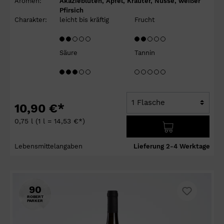
Aromen:
Akazieblüten, Apfel, Kräuter, Nüsse, weißer
Pfirsich
Charakter:
leicht bis kräftig
Frucht
Säure
Tannin
10,90 €*
0,75 l
(1 l = 14,53 €*)
Lebensmittelangaben
Lieferung 2-4 Werktage
90
ROBERT
PARKER