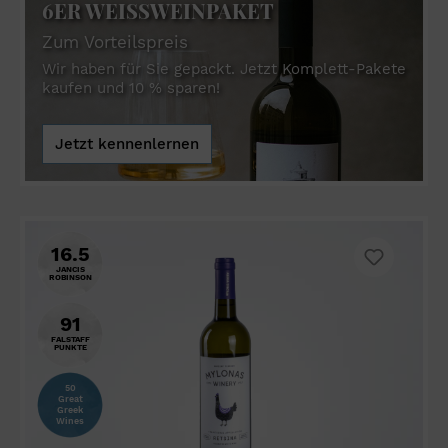
6ER WEISSWEINPAKET
Zum Vorteilspreis
Wir haben für Sie gepackt. Jetzt Komplett-Pakete
kaufen und 10 % sparen!
Jetzt kennenlernen
16.5
JANCIS
ROBINSON
91
FALSTAFF
PUNKTE
50
Great
Greek
Wines