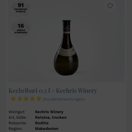
91
DECANTER
PUNKTE
16
JANCIS
ROBINSON
Kechribari 0,5 l - Kechris Winery
(Kundenbewertungen)
Weingut:
Kechris Winery
Art, Süße:
Retsina, trocken
Rebsorte:
Roditis
Region:
Makedonien