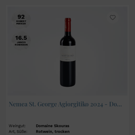
92
ROBERT
PARKER
16.5
JANCIS
ROBINSON
Nemea St. George Agiorgitiko 2024 - Domaine Skouras
Weingut:
Domaine Skouras
Art, Süße:
Rotwein, trocken