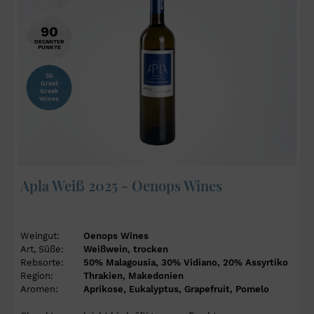
90
DECANTER
PUNKTE
50
Great
Greek
Wines
Apla Weiß 2025 - Oenops Wines
Weingut:
Oenops Wines
Art, Süße:
Weißwein, trocken
Rebsorte:
50% Malagousia, 30% Vidiano, 20% Assyrtiko
Region:
Thrakien, Makedonien
Aromen:
Aprikose, Eukalyptus, Grapefruit, Pomelo