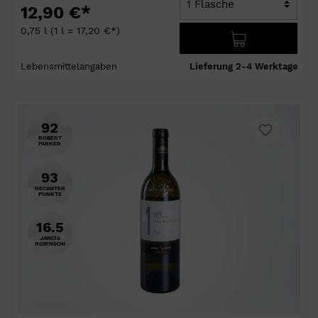
12,90 €*
0,75 l
(1 l = 17,20 €*)
Lebensmittelangaben
Lieferung 2-4 Werktage
92
ROBERT
PARKER
93
DECANTER
PUNKTE
16.5
JANCIS
ROBINSON