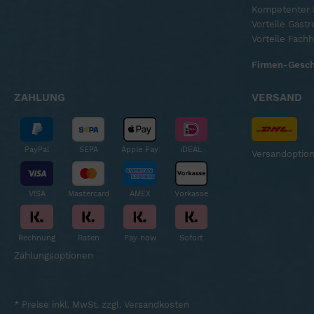
Kompetenter 
Vorteile Gast
Vorteile Fach
Firmen-Gesch
ZAHLUNG
VERSAND
PayPal
SEPA
Apple Pay
iDEAL
Versandoptio
VISA
Mastercard
AMEX
Vorkasse
Rechnung
Raten
Pay now
Sofort
Zahlungsoptionen
* Preise inkl. MwSt. zzgl.
Versandkosten