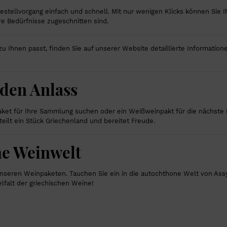
stellvorgang einfach und schnell. Mit nur wenigen Klicks können Sie I
re Bedürfnisse zugeschnitten sind.
zu Ihnen passt, finden Sie auf unserer Website detaillierte Informati
eden Anlass
aket für Ihre Sammlung suchen oder ein Weißweinpakt für die nächste F
eilt ein Stück Griechenland und bereitet Freude.
che Weinwelt
seren Weinpaketen. Tauchen Sie ein in die autochthone Welt von Assyrt
lfalt der griechischen Weine!