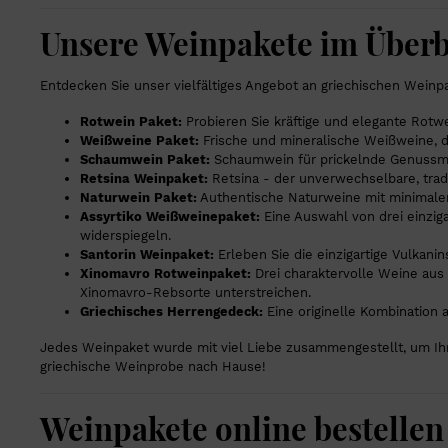
Unsere Weinpakete im Überb
Entdecken Sie unser vielfältiges Angebot an griechischen Weinp
Rotwein Paket:
Probieren Sie kräftige und elegante Rotwe
Weißweine Paket:
Frische und mineralische Weißweine, da
Schaumwein Paket:
Schaumwein für prickelnde Genussmom
Retsina Weinpaket:
Retsina - der unverwechselbare, trad
Naturwein Paket:
Authentische Naturweine mit minimaler 
Assyrtiko Weißweinepaket:
Eine Auswahl von drei einzig
widerspiegeln.
Santorin Weinpaket:
Erleben Sie die einzigartige Vulkani
Xinomavro Rotweinpaket:
Drei charaktervolle Weine aus 
Xinomavro-Rebsorte unterstreichen.
Griechisches Herrengedeck:
Eine originelle Kombination
Jedes Weinpaket wurde mit viel Liebe zusammengestellt, um Ihne
griechische Weinprobe nach Hause!
Weinpakete online bestelle