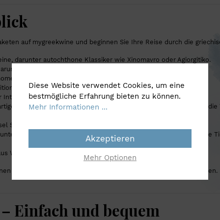
lick
aketen auf mygreekwine und beginnen Sie Ihre Reise durch die griechi
ine, darunter autochthone Klassiker wie Xinomavro oder Agiorgitiko.
runter der beliebte Assyrtiko von der Weininsel Santorin.
ente – perfekt für festliche Anlässe.
Diese Website verwendet Cookies, um eine
itionelle Geschmack Griechenlands.
bestmögliche Erfahrung bieten zu können.
Intervention, ideal für Entdecker.
artigen Weinen aus verschiedenen griechischen Anbaugebieten, die die V
Mehr Informationen ...
nsel Santorin durch ihre edlen Premium-Weine.
unterschiedlichen griechischen Anbaugebieten, die die faszinierende T
Akzeptieren
 aus Wein und Ouzo.
Mehr Optionen
n die Vielfalt und Tiefe der griechischen Weinkultur näherzubringen. 
n – Einfach und bequem