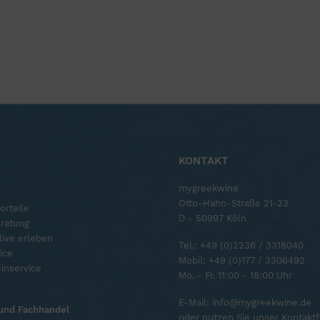
KONTAKT
mygreekwine
Otto-Hahn-Straße 21-23
orteile
D - 50997 Köln
ratung
ive erleben
Tel.:
+49 (0)2236 / 3318040
ice
Mobil:
+49 (0)177 / 3306492
inservice
Mo. - Fr. 11:00 - 18:00 Uhr
E-Mail:
info@mygreekwine.de
und Fachhandel
oder nutzen Sie unser
Kontaktf