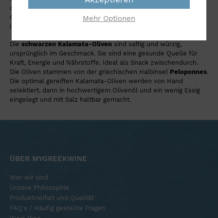
den Hainen von Lygourio, einer Region, die für ihr exzellentes
Olivenöl mit charakteristisch würzigem Geschmack und
Mehr Optionen
intensivem Aroma geschätzt wird.
Die
schwarzen
Kalamata-Oliven
sind saftig und würzig,
ursprünglich im Geschmack. Sie sind eine gesunde Quelle für
Kraft, Energie und Nährstoffe. Ideal als Snack zwischendurch.
Die Oliven stammen von der griechischen Halbinsel
Peloponnes
.
Die optimal gereiften Kalamata-Oliven werden von Hand
selektiert, dann in hochwertigem Olivenöl und ein wenig Essig
eingelegt und mit Salz haltbar gemacht.
ÜBER MYGREEKWINE
Wer wir sind
Unsere Philosophie
Produktvielfalt und Qualität
FAQ's / Häufig gestellte Fragen