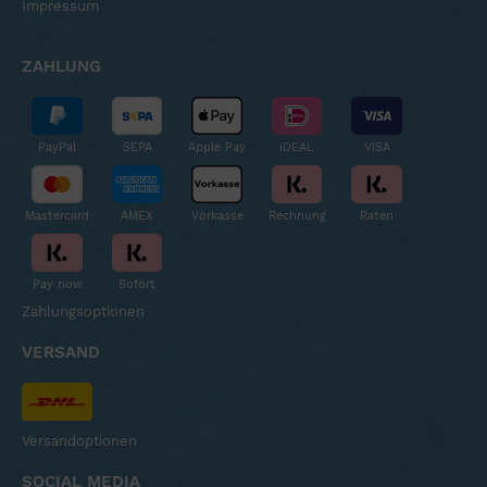
Impressum
ZAHLUNG
PayPal
SEPA
Apple Pay
iDEAL
VISA
Mastercard
AMEX
Vorkasse
Rechnung
Raten
Pay now
Sofort
Zahlungsoptionen
VERSAND
Versandoptionen
SOCIAL MEDIA