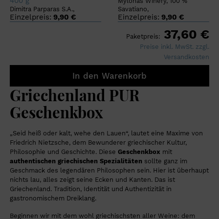
400 g
Mylonas Winery, 100 %
Dimitra Parparas S.A.,
Savatiano,
Einzelpreis:
9,90 €
Einzelpreis:
9,90 €
37,60 €
Paketpreis:
Preise inkl. MwSt. zzgl.
Versandkosten
In den Warenkorb
Griechenland PUR
Geschenkbox
„Seid heiß oder kalt, wehe den Lauen“, lautet eine Maxime von
Friedrich Nietzsche, dem Bewunderer griechischer Kultur,
Philosophie und Geschichte. Diese
Geschenkbox
mit
authentischen griechischen Spezialitäten
sollte ganz im
Geschmack des legendären Philosophen sein. Hier ist überhaupt
nichts lau, alles zeigt seine Ecken und Kanten. Das ist
Griechenland. Tradition, Identität und Authentizität in
gastronomischem Dreiklang.
Beginnen wir mit dem wohl griechischsten aller Weine: dem