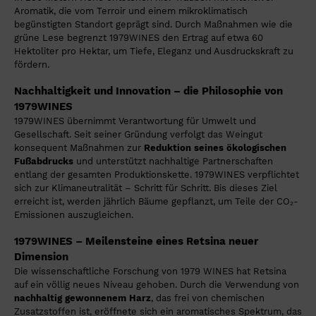
Aromatik, die vom Terroir und einem mikroklimatisch
begünstigten Standort geprägt sind. Durch Maßnahmen wie die
grüne Lese begrenzt 1979WINES den Ertrag auf etwa 60
Hektoliter pro Hektar, um Tiefe, Eleganz und Ausdruckskraft zu
fördern.
Nachhaltigkeit und Innovation – die Philosophie von
1979WINES
1979WINES übernimmt Verantwortung für Umwelt und
Gesellschaft. Seit seiner Gründung verfolgt das Weingut
konsequent Maßnahmen zur
Reduktion seines ökologischen
Fußabdrucks
und unterstützt nachhaltige Partnerschaften
entlang der gesamten Produktionskette. 1979WINES verpflichtet
sich zur Klimaneutralität – Schritt für Schritt. Bis dieses Ziel
erreicht ist, werden jährlich Bäume gepflanzt, um Teile der CO₂-
Emissionen auszugleichen.
1979WINES – Meilensteine eines Retsina neuer
Dimension
Die wissenschaftliche Forschung von 1979 WINES hat Retsina
auf ein völlig neues Niveau gehoben. Durch die Verwendung von
nachhaltig gewonnenem Harz
, das frei von chemischen
Zusatzstoffen ist, eröffnete sich ein aromatisches Spektrum, das