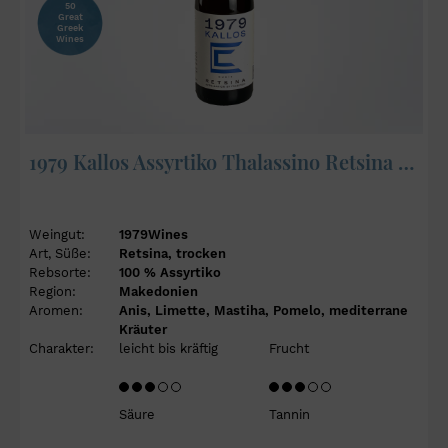
50
Great
Greek
Wines
1979 Kallos Assyrtiko Thalassino Retsina 2022
Weingut:
1979Wines
Art, Süße:
Retsina, trocken
Rebsorte:
100 % Assyrtiko
Region:
Makedonien
Aromen:
Anis, Limette, Mastiha, Pomelo, mediterrane
Kräuter
Charakter:
leicht bis kräftig
Frucht
Säure
Tannin