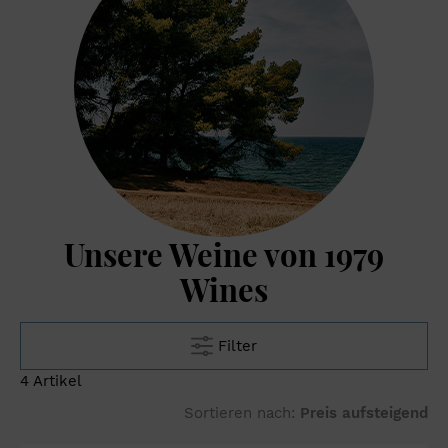
Harz nicht nur symbolisch, sondern tatsächlich im Zentrum
seiner Identität – es ist sein Ursprung, sein Wesen. Inspiriert
von der Vergangenheit und ausgestattet mit dem Wissen und
Können von heute, schlägt das Projekt
1979WINES
unter der
Leitung von Eleni Kechri ein neues Kapitel auf. Retsina wird hier
radikal neu gedacht: klar, modern, elegant. Mit jedem Schluck
wird spürbar: Dieser Wein ist definitiv im 21. Jahrhundert
angekommen!
Unsere Weine von 1979
Wines
Filter
4 Artikel