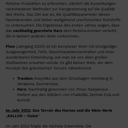
Retsina-Produktion zu erforschen, nämlich die Auswirkungen
verschiedener Methoden zur Harzgewinnung auf die Qualität
des Weins. Das Ziel war es, die Qualitätsparameter dieses
faszinierenden und bisher weitgehend unerforschten Rohstoffs
zu untersuchen. Die Ergebnisse des ersten Jahres zeigen, dass
das
nachhaltig geerntete Harz
dem Retsina Aromen verleiht,
die in keinem anderen Wein vorkommen.
Phos
(Jahrgang 2020) ist ein komplexer Wein mit einzigartiger
Ausgewogenheit, Tiefe, Geschmackskonzentration und einer
wunderbaren Entwicklung, wie man sie von allen großen
Weißweinen erwarten würde. Es gibt keinen Wein, der dem
Konzept des griechischen Terroirs näherkommt.
Trauben:
Assyrtiko aus dem Einzellagen-Weinberg in
Gerakona, Goumenissa
Harz:
Nachhaltig gewonnen von
Pinus halepensis
-
Kiefern aus den Wäldern von Chalkidiki, Zentral-Evia und
Korinth
Im Jahr 2022
:
Das Terroir des Harzes
und die Wein-Serie
„
KALLOS – Ousia
“
Im Jahr 2022 folgte die nächste Erkenntnis: Die