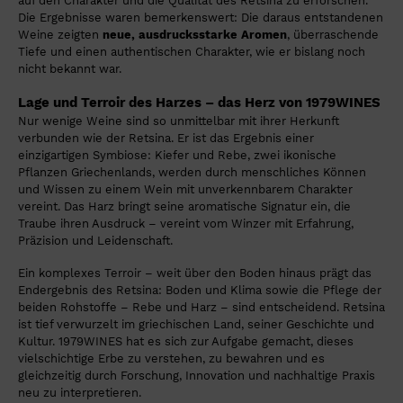
auf den Charakter und die Qualität des Retsina zu erforschen.
Die Ergebnisse waren bemerkenswert: Die daraus entstandenen
Weine zeigten
neue,
ausdrucksstarke Aromen
, überraschende
Tiefe und einen authentischen Charakter, wie er bislang noch
nicht bekannt war.
Lage und Terroir des Harzes – das Herz von 1979WINES
Nur wenige Weine sind so unmittelbar mit ihrer Herkunft
verbunden wie der Retsina. Er ist das Ergebnis einer
einzigartigen Symbiose: Kiefer und Rebe, zwei ikonische
Pflanzen Griechenlands, werden durch menschliches Können
und Wissen zu einem Wein mit unverkennbarem Charakter
vereint. Das Harz bringt seine aromatische Signatur ein, die
Traube ihren Ausdruck – vereint vom Winzer mit Erfahrung,
Präzision und Leidenschaft.
Ein komplexes Terroir – weit über den Boden hinaus prägt das
Endergebnis des Retsina: Boden und Klima sowie die Pflege der
beiden Rohstoffe – Rebe und Harz – sind entscheidend. Retsina
ist tief verwurzelt im griechischen Land, seiner Geschichte und
Kultur. 1979WINES hat es sich zur Aufgabe gemacht, dieses
vielschichtige Erbe zu verstehen, zu bewahren und es
gleichzeitig durch Forschung, Innovation und nachhaltige Praxis
neu zu interpretieren.