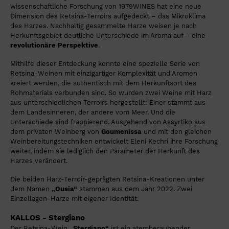
wissenschaftliche Forschung von 1979WINES hat eine neue
Dimension des Retsina-Terroirs aufgedeckt – das Mikroklima
des Harzes. Nachhaltig gesammelte Harze weisen je nach
Herkunftsgebiet deutliche Unterschiede im Aroma auf – eine
revolutionäre Perspektive
.
Mithilfe dieser Entdeckung konnte eine spezielle Serie von
Retsina-Weinen mit einzigartiger Komplexität und Aromen
kreiert werden, die authentisch mit dem Herkunftsort des
Rohmaterials verbunden sind. So wurden zwei Weine mit Harz
aus unterschiedlichen Terroirs hergestellt: Einer stammt aus
dem Landesinneren, der andere vom Meer. Und die
Unterschiede sind frappierend. Ausgehend von Assyrtiko aus
dem privaten Weinberg von
Goumenissa
und mit den gleichen
Weinbereitungstechniken entwickelt Eleni Kechri ihre Forschung
weiter, indem sie lediglich den Parameter der Herkunft des
Harzes verändert.
Die beiden Harz-Terroir-geprägten Retsina-Kreationen unter
dem Namen
„Ousia“
stammen aus dem Jahr 2022. Zwei
Einzellagen-Harze mit eigener Identität.
KALLOS - Stergiano
Der Retsina-Wein
„Stergiano“
ist ein atemberaubender