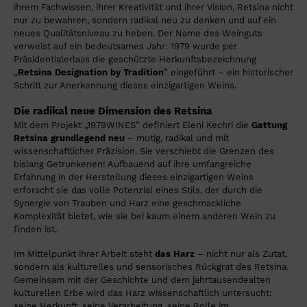
ihrem Fachwissen, ihrer Kreativität und ihrer Vision, Retsina nicht
nur zu bewahren, sondern radikal neu zu denken und auf ein
neues Qualitätsniveau zu heben. Der Name des Weinguts
verweist auf ein bedeutsames Jahr: 1979 wurde per
Präsidentialerlass die geschützte Herkunftsbezeichnung
„
Retsina Designation by Tradition
” eingeführt – ein historischer
Schritt zur Anerkennung dieses einzigartigen Weins.
Die radikal neue Dimension des Retsina
Mit dem Projekt „1979WINES” definiert Eleni Kechri die
Gattung
Retsina grundlegend neu
– mutig, radikal und mit
wissenschaftlicher Präzision. Sie verschiebt die Grenzen des
bislang Getrunkenen! Aufbauend auf ihre umfangreiche
Erfahrung in der Herstellung dieses einzigartigen Weins
erforscht sie das volle Potenzial eines Stils, der durch die
Synergie von Trauben und Harz eine geschmackliche
Komplexität bietet, wie sie bei kaum einem anderen Wein zu
finden ist.
Im Mittelpunkt ihrer Arbeit steht
das Harz
– nicht nur als Zutat,
sondern als kulturelles und sensorisches Rückgrat des Retsina.
Gemeinsam mit der Geschichte und dem jahrtausendealten
kulturellen Erbe wird das Harz wissenschaftlich untersucht:
seine Herkunft, seine Verarbeitung, seine Rolle im