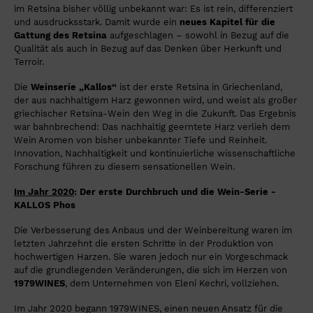
im Retsina bisher völlig unbekannt war: Es ist rein, differenziert
und ausdrucksstark. Damit wurde ein
neues Kapitel für die
Gattung des Retsina
aufgeschlagen – sowohl in Bezug auf die
Qualität als auch in Bezug auf das Denken über Herkunft und
Terroir.
Die
Weinserie „Kallos“
ist der erste Retsina in Griechenland,
der aus nachhaltigem Harz gewonnen wird, und weist als großer
griechischer Retsina-Wein den Weg in die Zukunft. Das Ergebnis
war bahnbrechend: Das nachhaltig geerntete Harz verlieh dem
Wein Aromen von bisher unbekannter Tiefe und Reinheit.
Innovation, Nachhaltigkeit und kontinuierliche wissenschaftliche
Forschung führen zu diesem sensationellen Wein.
Im Jahr 2020
: Der erste Durchbruch und die Wein-Serie -
KALLOS Phos
Die Verbesserung des Anbaus und der Weinbereitung waren im
letzten Jahrzehnt die ersten Schritte in der Produktion von
hochwertigen Harzen. Sie waren jedoch nur ein Vorgeschmack
auf die grundlegenden Veränderungen, die sich im Herzen von
1979WINES
, dem Unternehmen von Eleni Kechri, vollziehen.
Im Jahr 2020 begann 1979WINES, einen neuen Ansatz für die