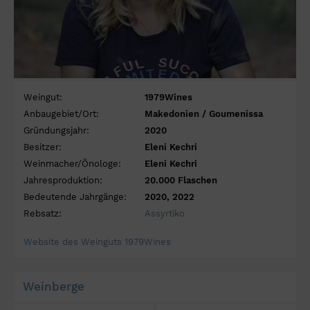
Weingut:
1979Wines
Anbaugebiet/Ort:
Makedonien / Goumenissa
Gründungsjahr:
2020
Besitzer:
Eleni Kechri
Weinmacher/Önologe:
Eleni Kechri
Jahresproduktion:
20.000 Flaschen
Bedeutende Jahrgänge:
2020, 2022
Rebsatz:
Assyrtiko
Website des Weinguts 1979Wines
Weinberge