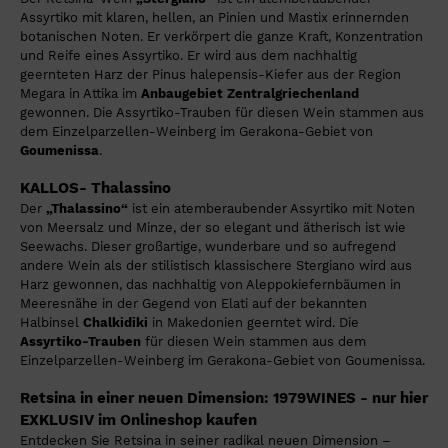
Assyrtiko mit klaren, hellen, an Pinien und Mastix erinnernden
botanischen Noten. Er verkörpert die ganze Kraft, Konzentration
und Reife eines Assyrtiko. Er wird aus dem nachhaltig
geernteten Harz der Pinus halepensis-Kiefer aus der Region
Megara in Attika im
Anbaugebiet Zentralgriechenland
gewonnen. Die Assyrtiko-Trauben für diesen Wein stammen aus
dem Einzelparzellen-Weinberg im Gerakona-Gebiet von
Goumenissa
.
KALLOS- Thalassino
Der
„Thalassino“
ist ein atemberaubender Assyrtiko mit Noten
von Meersalz und Minze, der so elegant und ätherisch ist wie
Seewachs. Dieser großartige, wunderbare und so aufregend
andere Wein als der stilistisch klassischere Stergiano wird aus
Harz gewonnen, das nachhaltig von Aleppokiefernbäumen in
Meeresnähe in der Gegend von Elati auf der bekannten
Halbinsel
Chalkidiki
in Makedonien geerntet wird. Die
Assyrtiko-Trauben
für diesen Wein stammen aus dem
Einzelparzellen-Weinberg im Gerakona-Gebiet von Goumenissa.
Retsina in einer neuen Dimension: 1979WINES - nur hier
EXKLUSIV im Onlineshop kaufen
Entdecken Sie Retsina in seiner radikal neuen Dimension –