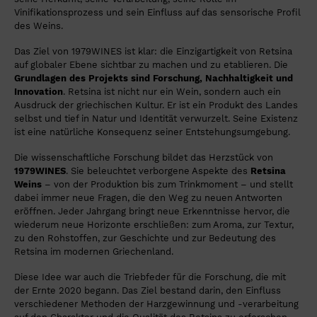
Vinifikationsprozess und sein Einfluss auf das sensorische Profil
des Weins.
Das Ziel von 1979WINES ist klar: die Einzigartigkeit von Retsina
auf globaler Ebene sichtbar zu machen und zu etablieren. Die
Grundlagen des Projekts sind Forschung, Nachhaltigkeit und
Innovation
. Retsina ist nicht nur ein Wein, sondern auch ein
Ausdruck der griechischen Kultur. Er ist ein Produkt des Landes
selbst und tief in Natur und Identität verwurzelt. Seine Existenz
ist eine natürliche Konsequenz seiner Entstehungsumgebung.
Die wissenschaftliche Forschung bildet das Herzstück von
1979WINES
. Sie beleuchtet verborgene Aspekte des
Retsina
Weins
– von der Produktion bis zum Trinkmoment – und stellt
dabei immer neue Fragen, die den Weg zu neuen Antworten
eröffnen. Jeder Jahrgang bringt neue Erkenntnisse hervor, die
wiederum neue Horizonte erschließen: zum Aroma, zur Textur,
zu den Rohstoffen, zur Geschichte und zur Bedeutung des
Retsina im modernen Griechenland.
Diese Idee war auch die Triebfeder für die Forschung, die mit
der Ernte 2020 begann. Das Ziel bestand darin, den Einfluss
verschiedener Methoden der Harzgewinnung und -verarbeitung