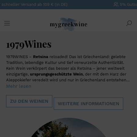
5% Gutschein für
Newsletter Abonnenten
1979Wines
1979WINES –
Retsina
reloaded! Das ist Griechenland: gelebte
Tradition, lebendige Kultur und tief verwurzelte Authentizität.
Kein Wein verkörpert das besser als Retsina – jener weltweit
einzigartige,
ursprungsgeschützte Wein
, der mit dem Harz der
Aleppokiefer veredelt wird und nur in Griechenland entstehen
darf. Retsina Wein ist weit mehr als ein besonderes
Mehr lesen
Herstellungsverfahren Er ist Ausdruck eines griechischen
Lebensgefühls. Über Generationen hinweg war er fester
ZU DEN WEINEN
Bestandteil des Alltags der Menschen – als
WEITERE INFORMATIONEN
Grundnahrungsmittel, als Symbol für Zusammenkünfte und als
Teil griechischer Identität. Lange Zeit wurde Retsina als
einfaches Urlaubsmitbringsel unterschätzt, doch heute
erlebt
Retsina eine Renaissance
: präzise vinifiziert, aromatisch
komplex und voller Respekt für seine Herkunft. Dabei steht das