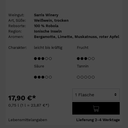
Weingut:
Sarris Winery
Art, Süße:
Weißwein, trocken
Rebsorte:
100 % Robola
Region:
Ionische Inseln
Aromen:
Bergamotte, Limette, Muskatnuss, roter Apfel
Charakter:
leicht bis kräftig
Frucht
Säure
Tannin
17,90 €*
0,75 l
(1 l = 23,87 €*)
Lebensmittelangaben
Lieferung 2-4 Werktage