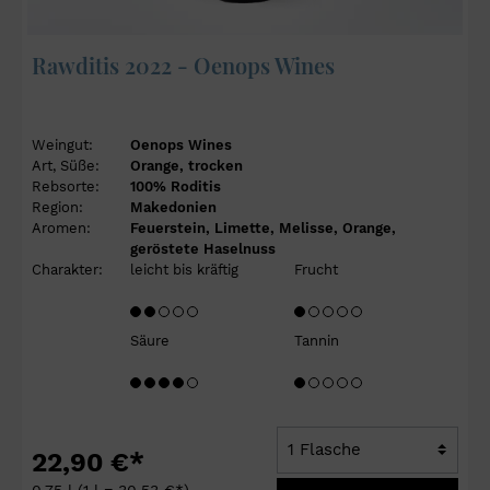
Rawditis 2022 - Oenops Wines
Weingut:
Oenops Wines
Art, Süße:
Orange, trocken
Rebsorte:
100% Roditis
Region:
Makedonien
Aromen:
Feuerstein, Limette, Melisse, Orange,
geröstete Haselnuss
Charakter:
leicht bis kräftig
Frucht
Säure
Tannin
22,90 €*
0,75 l
(1 l = 30,53 €*)