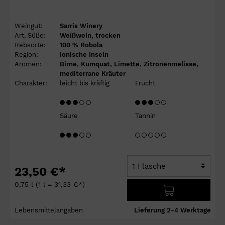
Weingut:
Sarris Winery
Art, Süße:
Weißwein, trocken
Rebsorte:
100 % Robola
Region:
Ionische Inseln
Aromen:
Birne, Kumquat, Limette, Zitronenmelisse,
mediterrane Kräuter
Charakter:
leicht bis kräftig
Frucht
Säure
Tannin
23,50 €*
0,75 l
(1 l = 31,33 €*)
Lebensmittelangaben
Lieferung 2-4 Werktage