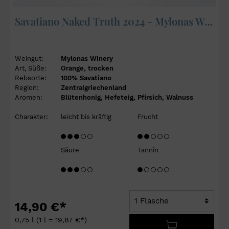
Savatiano Naked Truth 2024 - Mylonas Winery
Weingut:
Mylonas Winery
Art, Süße:
Orange, trocken
Rebsorte:
100% Savatiano
Region:
Zentralgriechenland
Aromen:
Blütenhonig, Hefeteig, Pfirsich, Walnuss
Charakter:
leicht bis kräftig
Frucht
Säure
Tannin
14,90 €*
0,75 l
(1 l = 19,87 €*)