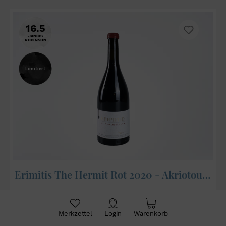
16.5
JANCIS
ROBINSON
Limitiert
Erimitis The Hermit Rot 2020 - Akriotou Microwinery
Weingut:
Akriotou Microwinery
Merkzettel
Login
Warenkorb
Art, Süße:
Rotwein, trocken