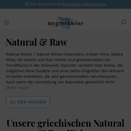
5% Gutschein für
Newsletter Abonnenten
Natural & Raw
Natural Weine / Natural Wines (Naturwein, Artisan Wine, Naked
Wine, Vin vivant) und Raw Weine sind gleichermaßen ein
Trendthema in der Weinwelt. Darunter versteht man Weine, die
möglichst ohne Zusätze und ohne tiefes Eingreifen des Winzers
im Keller entstehen, die also gewissermaßen naturbelassen
sind. Basis dafür ist die Bewirtschaftung im Weinberg, daher wird
Auch wenn die Herstellung von Naturwein gesetzlich nicht
Mehr lesen
oft der ökologische Weinbau als Voraussetzung für Natural
geregelt ist, bildet sich doch unter den Produzenten ein
Wines angesehen.
Konsens heraus: gesunde Trauben durch eine biologische
Bewirtschaftung des Weinbergs, keine Anreicherung, Verzicht auf
ZU DEN WEINEN
Schönungsmittel und Filtrationshilfen und eine natürliche
Klärung. Eine Mehrheit der Natural-Wine-Erzeuger spricht sich
Weitere populäre Trends in dieser Kategorie sind modifizierte
gegen eine künstliche Schwefelung des Weins aus.
Ausbaumethoden, z.B. Weine, die in antiken Amphoren-
Unsere griechischen Natural
Tongefäßen ausgebaut werden, oder „Raw-Weine“, die (fast)
ganz ohne Zutun des Winzers hergestellt werden. Des Weiteren