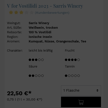
V for Vostilidi 2023 - Sarris Winery
(Kundenbewertungen)
Weingut:
Sarris Winery
Art, Süße:
Weißwein, trocken
Rebsorte:
100 % Vostilidi
Region:
Ionische Inseln
Aromen:
Kumquat, Nüsse, Orangenschale, Tee
Charakter:
leicht bis kräftig
Frucht
Säure
Tannin
22,50 €*
0,75 l
(1 l = 30,00 €*)