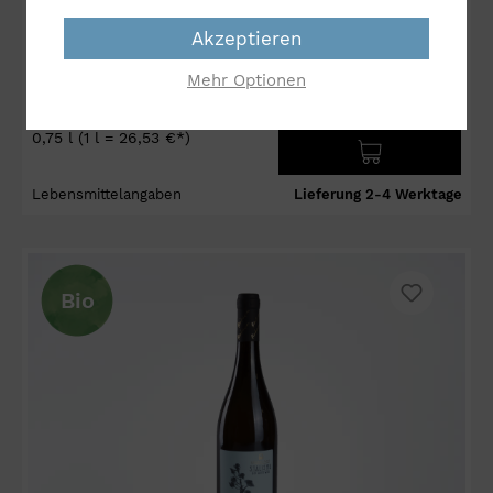
Akzeptieren
Mehr Optionen
19,90 €*
0,75 l
(1 l = 26,53 €*)
Lebensmittelangaben
Lieferung 2-4 Werktage
Bio