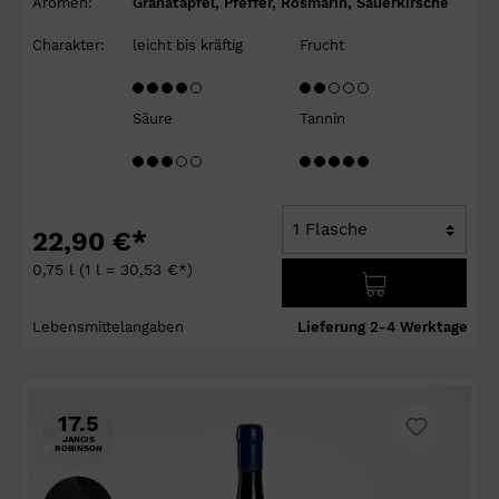
Aromen:
Granatapfel, Pfeffer, Rosmarin, Sauerkirsche
Charakter:
leicht bis kräftig
Frucht
Säure
Tannin
22,90 €*
0,75 l
(1 l = 30,53 €*)
Lebensmittelangaben
Lieferung 2-4 Werktage
17.5
JANCIS
ROBINSON