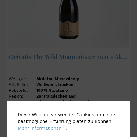
Orivatis The Wild Mountaineer 2021 - Akriotou Microwinery
Weingut:
Akriotou Microwinery
Art, Süße:
Weißwein, trocken
Rebsorte:
100 % Savatiano
Region:
Zentralgriechenland
Aromen:
Minze, Zitrusfrüchte, mediterrane Kräuter,
weiße Blüten
Charakter:
leicht bis kräftig
Frucht
Diese Website verwendet Cookies, um eine
bestmögliche Erfahrung bieten zu können.
Mehr Informationen ...
Säure
Tannin