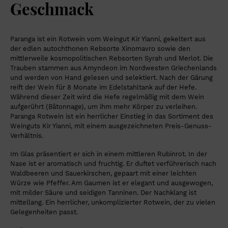
Geschmack
Paranga ist ein Rotwein vom Weingut Kir Yianni, gekeltert aus
der edlen autochthonen Rebsorte Xinomavro sowie den
mittlerweile kosmopolitischen Rebsorten Syrah und Merlot. Die
Trauben stammen aus Amyndeon im Nordwesten Griechenlands
und werden von Hand gelesen und selektiert. Nach der Gärung
reift der Wein für 8 Monate im Edelstahltank auf der Hefe.
Während dieser Zeit wird die Hefe regelmäßig mit dem Wein
aufgerührt (Bâtonnage), um ihm mehr Körper zu verleihen.
Paranga Rotwein ist ein herrlicher Einstieg in das Sortiment des
Weinguts Kir Yianni, mit einem ausgezeichneten Preis-Genuss-
Verhältnis.
Im Glas präsentiert er sich in einem mittleren Rubinrot. In der
Nase ist er aromatisch und fruchtig. Er duftet verführerisch nach
Waldbeeren und Sauerkirschen, gepaart mit einer leichten
Würze wie Pfeffer. Am Gaumen ist er elegant und ausgewogen,
mit milder Säure und seidigen Tanninen. Der Nachklang ist
mittellang. Ein herrlicher, unkomplizierter Rotwein, der zu vielen
Gelegenheiten passt.