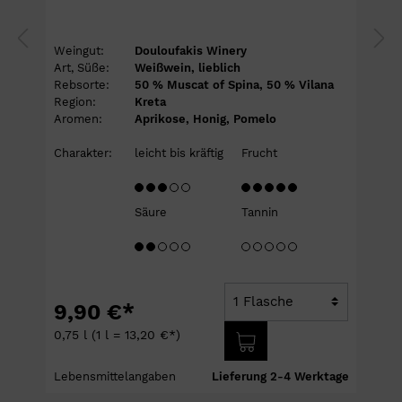
Weingut:
Douloufakis Winery
Art, Süße:
Weißwein, lieblich
Rebsorte:
50 % Muscat of Spina, 50 % Vilana
Region:
Kreta
Aromen:
Aprikose, Honig, Pomelo
Charakter:
leicht bis kräftig
Frucht
Säure
Tannin
9,90 €*
0,75 l
(1 l = 13,20 €*)
e
Lebensmittelangaben
Lieferung 2-4 Werktage