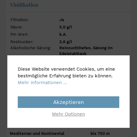
Vinifikation
Filtration:
Ja
Säure:
5,0 g/l
PH-Wert
k.A.
Restzucker:
2,6 g/l
Alkoholische Gärung:
Reinzuchthefen, Gärung im
Edelstahltank
Dauer Hefelagerung:
Keine
Malolaktische Gärung:
Nein
Diese Website verwendet Cookies, um eine
bestmögliche Erfahrung bieten zu können.
Ausbau:
8 Monate im Edelstahltank
Mehr Informationen ...
Anbau
Akzeptieren
Klima
Höhenlage über N.N.
Mehr Optionen
Mediterran und Kontinental
bis 750 m