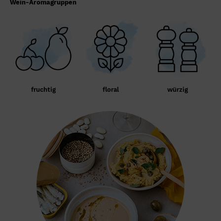
Wein-Aromagruppen
fruchtig
floral
würzig