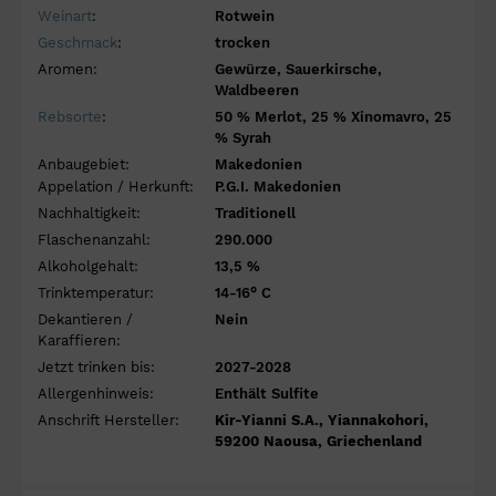
Weinart
:
Rotwein
Geschmack
:
trocken
Aromen:
Gewürze, Sauerkirsche,
Waldbeeren
Rebsorte
:
50 % Merlot, 25 % Xinomavro, 25
% Syrah
Anbaugebiet:
Makedonien
Appelation / Herkunft:
P.G.I. Makedonien
Nachhaltigkeit:
Traditionell
Flaschenanzahl:
290.000
Alkoholgehalt:
13,5 %
Trinktemperatur:
14-16° C
Dekantieren /
Nein
Karaffieren:
Jetzt trinken bis:
2027-2028
Allergenhinweis:
Enthält Sulfite
Anschrift Hersteller:
Kir-Yianni S.A., Yiannakohori,
59200 Naousa, Griechenland