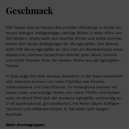
Geschmack
1997 baute Gaia im Herzen des privaten Weinbergs in Koutsi ein
neues Weingut. Halbgebirgige, steinige Böden in einer Höhe von
550 Metern, relativ kalte und feuchte Winter und kühle Sommer
bieten dort ideale Bedingungen für die Agiorgitiko. Den Beweis
dafür tritt dieser Agiorgitiko an, den man als Musterbeispiel eines
klassischen Nemeas bezeichnen könnte: gute Säure, Tannine
und echte Finesse. Einer der besten Weine aus der Agiorgitiko-
Traube.
m Glas zeigt sich eine dunkles Granatrot. In der Nase entwickeln
sich intensive Aromen von roten Früchten wie Kirsche,
Johannisbeere und rote Pflaume. Im Hintergrund nehmen wir
etwas Leder und würzige Noten von rotem Pfeffer und Nelken
wahr. Im Mund fühlt sich der trockene Agiorgitiko vollmundig an.
Er ist ausdrucksvoll, gut strukturiert, mit feiner Säure, kräftigen
Tanninen und mittlerem Körper. Er hat einen sehr langen
Nachhall.
Wein-Aromagruppen