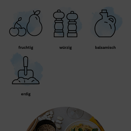
fruchtig
würzig
balsamisch
erdig