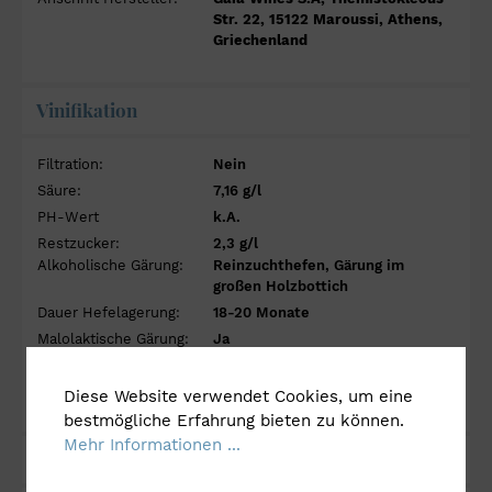
Str. 22, 15122 Maroussi, Athens,
Griechenland
Vinifikation
Filtration:
Nein
Säure:
7,16 g/l
PH-Wert
k.A.
Restzucker:
2,3 g/l
Alkoholische Gärung:
Reinzuchthefen, Gärung im
großen Holzbottich
Dauer Hefelagerung:
18-20 Monate
Malolaktische Gärung:
Ja
Ausbau:
18-20 Monate im neuen
französischen Eichenfass (225 l
Diese Website verwendet Cookies, um eine
Barrique)
bestmögliche Erfahrung bieten zu können.
Mehr Informationen ...
Anbau