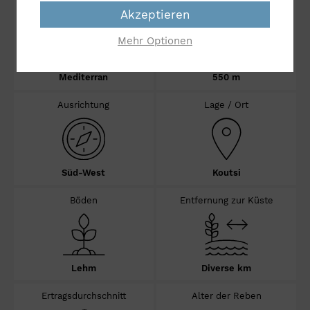
Klima
Höhenlage über N.N.
Akzeptieren
Mehr Optionen
Mediterran
550 m
Ausrichtung
Lage / Ort
Süd-West
Koutsi
Böden
Entfernung zur Küste
Lehm
Diverse km
Ertragsdurchschnitt
Alter der Reben