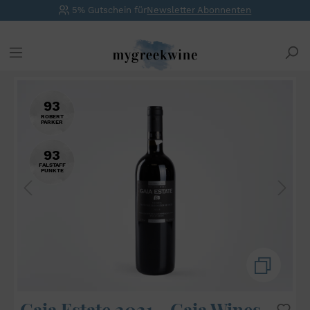
5% Gutschein für
Newsletter Abonnenten
93
ROBERT
PARKER
93
FALSTAFF
PUNKTE
Gaia Estate 2021 - Gaia Wines