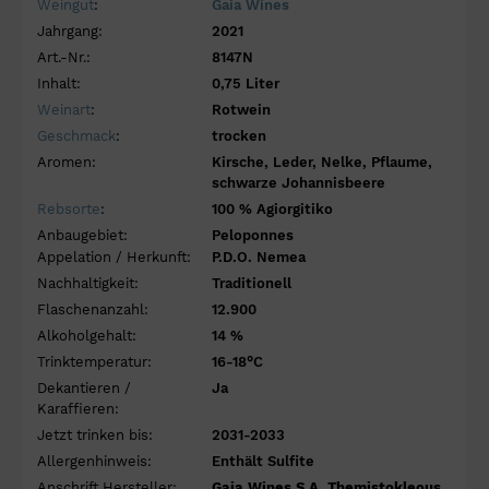
Weingut
:
Gaia Wines
Jahrgang:
2021
Art.-Nr.:
8147N
Inhalt:
0,75 Liter
Weinart
:
Rotwein
Geschmack
:
trocken
Aromen:
Kirsche, Leder, Nelke, Pflaume,
schwarze Johannisbeere
Rebsorte
:
100 % Agiorgitiko
Anbaugebiet:
Peloponnes
Appelation / Herkunft:
P.D.O. Nemea
Nachhaltigkeit:
Traditionell
Flaschenanzahl:
12.900
Alkoholgehalt:
14 %
Trinktemperatur:
16-18°C
Dekantieren /
Ja
Karaffieren:
Jetzt trinken bis:
2031-2033
Allergenhinweis:
Enthält Sulfite
Anschrift Hersteller:
Gaia Wines S.A, Themistokleous