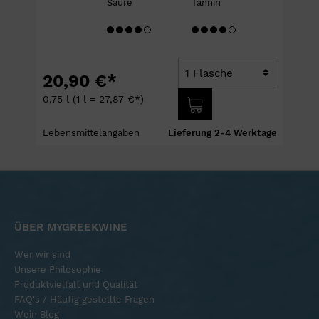
Säure
Tannin
20,90 €*
0,75 l
(1 l = 27,87 €*)
e
Lebensmittelangaben
Lieferung 2-4 Werktage
ÜBER MYGREEKWINE
Wer wir sind
Unsere Philosophie
Produktvielfalt und Qualität
FAQ's / Häufig gestellte Fragen
Wein Blog