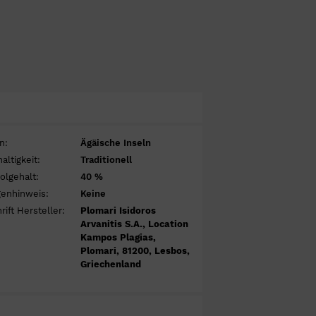
n:
Ägäische Inseln
altigkeit:
Traditionell
olgehalt:
40 %
genhinweis:
Keine
rift Hersteller:
Plomari Isidoros
Arvanitis S.A., Location
Kampos Plagias,
Plomari, 81200, Lesbos,
Griechenland