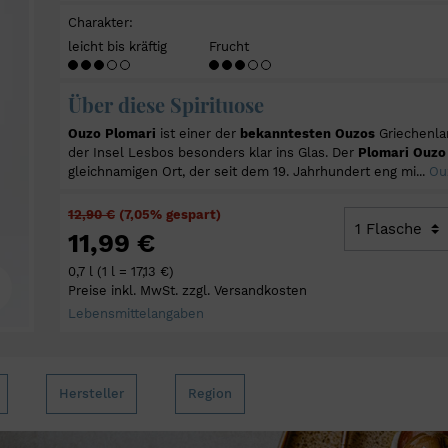
Kürbis und Wein
Wein-Schatzkammer
biolo → Xinomavro
Süd
Charakter:
Raclette und Wein
rdeaux → Mavrodaphne
Reife Jahrgänge
Peloponnes
leicht bis kräftig
Frucht
Fondue und Wein
Rebsorten
ernet Franc → Tsapournakos
Limitierte Weine
Inseln
Gans und Wein
e Rebsorten
Ionische Inseln
Über diese Spirituose
Ente und Wein
ignon
Unkompliziert und süffig
Ägäische Inseln
Wildfleisch und Wein
Ouzo Plomari
ist einer der
bekanntesten Ouzos
Griechenla
g und frisch
Kreta
Kartoffelsalat und Wein
der Insel Lesbos besonders klar ins Glas. Der
Plomari Ouzo
altvoll und schwer
Bekannte Weinregionen Griech
gleichnamigen Ort, der seit dem 19. Jahrhundert eng mi...
Ou
WEITERE EMPFEHLUNGEN
ationale Rebsorten
nd und anders
Nemea
Rezepte mit Weinempfehlunge
12,90 €
(7,05% gespart)
Naoussa
Jakobsmuscheln mit Blumenkohl
11,99 €
Samos
Grünkohl
Amyndeon
0,7 l
(1 l = 17,13 €)
Poulet au Roditis
Preise inkl. MwSt. zzgl. Versandkosten
Schafskäsecreme
Lebensmittelangaben
Tzatziki
Moshari Stifado
Lamm mit grünem Spargel
Hersteller
Region