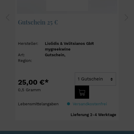
Gutschein 25 €
Hersteller:
Liolidis & Velitsianos GbR
mygreekwine
Art:
Gutschein,
Region:
25,00 €*
0,5 Gramm
Lebensmittelangaben
Versandkostenfrei
e
Lieferung 2-4 Werktage