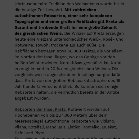
jahrtausendealte Tradition des Weinanbaus wurde bis in
die heutige Zeit bewahrt.
Mit zahlreichen
autochthonen Rebsorten, einer sehr komplexen
Topographie und einer großen Rebfläche gilt Kreta als
Garant und treibende Kraft für eine große Zukunft
des griechischen Weins.
Die Winzer auf Kreta erzeugen
heute eine Vielzahl unterschiedlicher Weiß-, Rosé- und
Rotweine, sowohl trockene als auch süße. Die
Rebflächen betragen etwa 50.000 Hektar, die vor allem
im Norden der Insel liegen, wo das Gebirge vor den
heißen Wüstenwinden Nordafrikas geschützt ist. Kreta
erzeugt immerhin 20 % des griechischen Weines. Die
vergleichsweise abgeschiedene Insellage sorgte dafür,
dass Kreta von der großen Reblauskatastrophe des 19.
Jahrhunderts verschont blieb. So konnten sich einige
Rebsorten halten, die vermutlich bereits in der Antike
angebaut wurden.
Rebsorten der Insel Kreta:
Kultiviert werden auf
Hochebenen von bis zu 1.000 Metern über dem
Meeresspiegel autochthone Rebsorten wie Vidiano,
Vilana, Kotsifali, Mandilaria, Liatiko, Romeiko, Muskat,
Dafni und Plyto.
Seit einigen Jahren überzeugen ferner Weine aus den