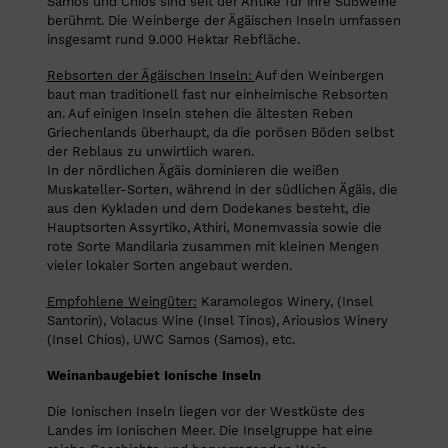
Samos und Chios sind seit der Antike für ihre Süßweine
berühmt. Die Weinberge der Ägäischen Inseln umfassen
insgesamt rund 9.000 Hektar Rebfläche.
Rebsorten der Ägäischen Inseln:
Auf den Weinbergen
baut man traditionell fast nur einheimische Rebsorten
an. Auf einigen Inseln stehen die ältesten Reben
Griechenlands überhaupt, da die porösen Böden selbst
der Reblaus zu unwirtlich waren.
In der nördlichen Ägäis dominieren die weißen
Muskateller-Sorten, während in der südlichen Ägäis, die
aus den Kykladen und dem Dodekanes besteht, die
Hauptsorten Assyrtiko, Athiri, Monemvassia sowie die
rote Sorte Mandilaria zusammen mit kleinen Mengen
vieler lokaler Sorten angebaut werden.
Empfohlene Weingüter:
Karamolegos Winery, (Insel
Santorin), Volacus Wine (Insel Tinos), Ariousios Winery
(Insel Chios), UWC Samos (Samos), etc.
Weinanbaugebiet Ionische Inseln
Die Ionischen Inseln liegen vor der Westküste des
Landes im Ionischen Meer. Die Inselgruppe hat eine