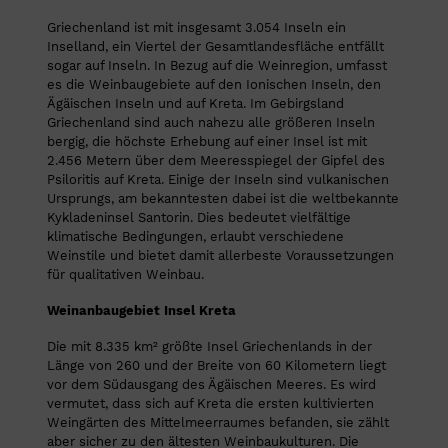
Griechenland ist mit insgesamt 3.054 Inseln ein
Inselland, ein Viertel der Gesamtlandesfläche entfällt
sogar auf Inseln. In Bezug auf die Weinregion, umfasst
es die Weinbaugebiete auf den Ionischen Inseln, den
Ägäischen Inseln und auf Kreta. Im Gebirgsland
Griechenland sind auch nahezu alle größeren Inseln
bergig, die höchste Erhebung auf einer Insel ist mit
2.456 Metern über dem Meeresspiegel der Gipfel des
Psiloritis auf Kreta. Einige der Inseln sind vulkanischen
Ursprungs, am bekanntesten dabei ist die weltbekannte
Kykladeninsel Santorin. Dies bedeutet vielfältige
klimatische Bedingungen, erlaubt verschiedene
Weinstile und bietet damit allerbeste Voraussetzungen
für qualitativen Weinbau.
Weinanbaugebiet Insel Kreta
Die mit 8.335 km² größte Insel Griechenlands in der
Länge von 260 und der Breite von 60 Kilometern liegt
vor dem Südausgang des Ägäischen Meeres. Es wird
vermutet, dass sich auf Kreta die ersten kultivierten
Weingärten des Mittelmeerraumes befanden, sie zählt
aber sicher zu den ältesten Weinbaukulturen.
Die