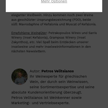
Mehr Optionen
Vostilidi (bekannt auch als Goustolidi) und die
Zakynthino werden hier angebaut. Der Star der Insel ist
der P.D.O. Robola of Kefalonia, ein trockener filigraner,
eleganter Weißwein. Hinzu kommen noch zwei Weine
aus geschützter Ursprungsbezeichnung (PDO), beide
süß: Mavrodaphne of Kefalonia und Muscat of Kefalonia.
Empfohlene Weingüter
: Petrakopoulos Wines und Sarris
Winery (Insel Kefalonia), Grampsas Winery (Insel
Zakynthos), etc. Viel Spaß beim Entdecken unserer
Inselweine und mehr Inselweininformationen in den
nächsten Newslettern.
Autor:
Petros Velitsianos
Ihr Weinexperte für griechischen
Wein, der durch sein Weinwissen,
seine Sortimentsexpertise und seine
absolute Kundenorientierung überzeugt.
Petros Velitsianos ist Weinkenner sowie
Marketing- und Vertriebsexperte.