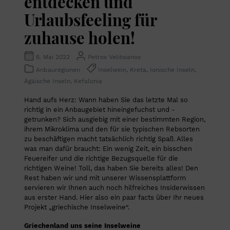
entdecken und
Urlaubsfeeling für
zuhause holen!
6. Mai 2022
Petros Velitsianos
Anbauregionen
Inselwein, Kreta, Ionische Inseln,
Ägäische Inseln, Kefalonia
Hand aufs Herz: Wann haben Sie das letzte Mal so
richtig in ein Anbaugebiet hineingefuchst und -
getrunken? Sich ausgiebig mit einer bestimmten Region,
ihrem Mikroklima und den für sie typischen Rebsorten
zu beschäftigen macht tatsächlich richtig Spaß. Alles
was man dafür braucht: Ein wenig Zeit, ein bisschen
Feuereifer und die richtige Bezugsquelle für die
richtigen Weine!
Toll, das haben Sie bereits alles! Den
Rest haben wir und mit unserer Wissensplattform
servieren wir Ihnen auch noch hilfreiches Insiderwissen
aus erster Hand. Hier also ein paar facts über Ihr neues
Projekt „griechische Inselweine“.
Griechenland uns seine Inselweine