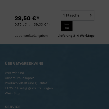
29,50 €*
0,75 l
(1 l = 39,33 €*)
r
Lebensmittelangaben
Lieferung 2-4 Werktage
ÜBER MYGREEKWINE
Wer wir sind
Unsere Philosophie
Produktvielfalt und Qualität
FAQ's / Häufig gestellte Fragen
Wein Blog
SERVICE