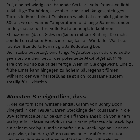
Ruf, eine schwierig anzubauende Sorte zu sein. Roussane liebt
kalkhaltige Tonböden, akzeptiert aber auch karges, steiniges
Terroir. In ihrer Heimat Frankreich wächst sie am häufigsten im
Süden, wo sie warme Temperaturen und lange Sonnenstunden
findet, die sie für ihre volle Reife benötigt. In kühleren
Klimazonen gibt es Schwierigkeiten mit der Reifung. Die nicht
sonderlich robuste Roussane mag keinen Wind. Der Wahl des
rechten Standorts kommt große Bedeutung bei.
Die Traube bevorzugt eine lange Vegetationsperiode und sollte
geerntet werden, bevor der potentielle Alkoholgehalt 14 %
erreicht. Nur so bleibt der fertige Wein im Gleichgewicht. Eine zu
frühe Ernte kann hingegen zu hohem Säuregehalt führen.
Während der Weinherstellung zeigt sich Roussanne zudem
anfällig für Oxidation.
Wussten Sie eigentlich, dass …
… der kalifornische Winzer Randall Grahm von Bonny Doon
Vineyard in den 1980er Jahren Stecklinge der Roussanne in die
USA schmuggelte? Er bekam die Pflanzen angeblich von einem
Weingut in Châteauneuf-du-Pape. Grahm pflanzte die Stecklinge
auf seinem Weingut und verkaufte 1994 Stecklinge an Sonoma
Grapevine, eine der größten Baumschulen Kaliforniens. Dort
begannen ihre Vermehrung und Verkauf. Die kalifornische