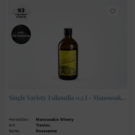
93
FALSTAFF
PUNKTE
AUS-
GETRUNKEN
Single Variety Tsikoudia 0,5 l - Manousakis Winery
Hersteller:
Manousakis Winery
Art:
Trester,
Sorte:
Roussanne