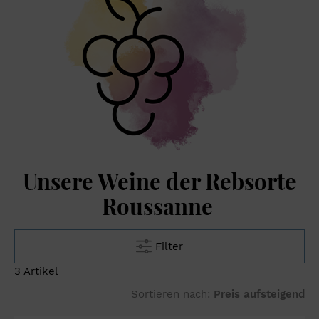
im Vergleich zur Marsanne die weit edleren und komplexeren
Weine hervor. Weißweine aus der Roussanne richten sich an
anspruchsvolle Weingenießer, die weite Wege auf sich nehmen.
Die Bestände sind gering, die Zahl der Eingeweihten steigt – nur
Kreativität, Mut, Geduld und Entschlossenheit führen zum Ziel.
Unsere Weine der Rebsorte
Roussanne
Filter
3 Artikel