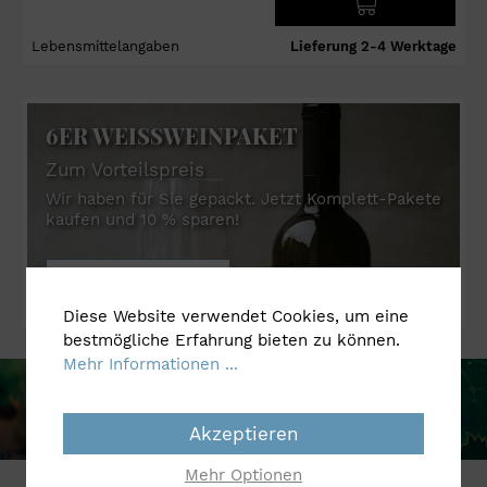
Lebensmittelangaben
Lieferung 2-4 Werktage
6ER WEISSWEINPAKET
Zum Vorteilspreis
Wir haben für Sie gepackt. Jetzt Komplett-Pakete
kaufen und 10 % sparen!
Jetzt kennenlernen
Diese Website verwendet Cookies, um eine
bestmögliche Erfahrung bieten zu können.
Mehr Informationen ...
Akzeptieren
Mehr Optionen