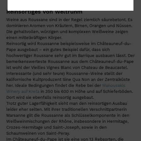
Reinsortiges von Weltruhm
Weine aus Roussane sind in der Regel ziemlich säurebetont. Es
dominieren Aromen von Kräutern, Birnen, Orangen und Nüssen.
Die gehaltvollen, würzigen und komplexen Weißweine zeigen
einen mittelkräftigen Körper.
Reinsortig wird Roussanne beispielsweise im Châteauneuf-du-
Pape ausgebaut – ein gutes Beispiel dafür, dass sich
hochwertiger Roussane sehr gut im Barrique ausbauen lässt. Der
bemerkenswerteste Roussanne aus dem Châteauneuf-du-Pape
ist wohl der Vieilles Vignes Blanc von Chateau de Beaucastel.
Interessante (und sehr teure) Roussanne-Weine stellt der
kalifornische Kultproduzent Sine Qua Non an der Zentralküste
her. Ideale Bedingungen findet die Rebe bei der
Manousakis
Winery auf Kreta
in 350 bis 600 m Höhe und auf Schieferböden.
Dort wird sie ebenfalls reinsortig ausgebaut.
Trotz guter Lagerfähigkeit sieht man den reinsortigen Ausbau
leider eher selten. Mit ihrer traditionellen Verschnittpartnerin
Marsanne gilt die Roussanne als Schlüsselkomponente in den
Weißweinmischungen der Rhône, insbesondere in Hermitage,
Crozes-Hermitage und Saint-Joseph, sowie in den
Schaumweinen von Saint-Peray.
Im Châteauneuf-du-Pape ist sie eine von 13 Rebsorten, die