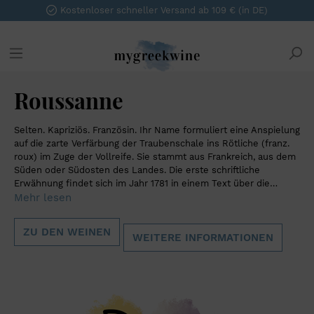
Kostenloser schneller Versand ab 109 € (in DE)
Roussanne
Selten. Kapriziös. Französin. Ihr Name formuliert eine Anspielung
auf die zarte Verfärbung der Traubenschale ins Rötliche (franz.
roux) im Zuge der Vollreife. Sie stammt aus Frankreich, aus dem
Süden oder Südosten des Landes. Die erste schriftliche
Erwähnung findet sich im Jahr 1781 in einem Text über die
Weißweinreben in Hermitage. Die Roussanne gilt als äußerst
Mehr lesen
edel, wird aber seit Jahren eher zurückhaltend angebaut. Der
Grund liegt in ihrer prätentiösen Gesinnung. Sie bringt nur
ZU DEN WEINEN
unregelmäßige Erträge, ist anfällig für Rebkrankheiten und
WEITERE INFORMATIONEN
Windbruch und gerät deswegen im Vergleich zu ihrer
Schwesterrebe, der ertragssicheren Marsanne, häufig ins
Hintertreffen. Nur unentwegte Winzer widmen sich dem Ausbau
der Roussanne. Die Meister ihres Fachs fassen den Ausbau der
launischen Französin als Herausforderung auf. Denn sie bringt