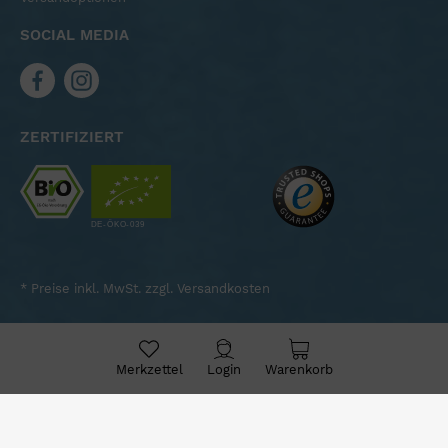
SOCIAL MEDIA
ZERTIFIZIERT
* Preise inkl. MwSt. zzgl.
Versandkosten
Merkzettel
Login
Warenkorb