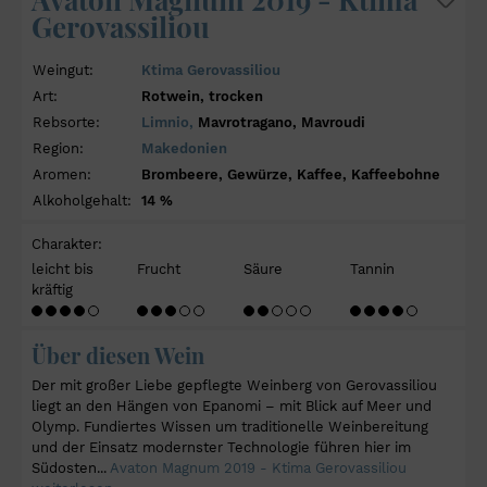
Gerovassiliou
Weingut:
Ktima Gerovassiliou
Art:
Rotwein, trocken
Rebsorte:
Limnio,
Mavrotragano, Mavroudi
Region:
Makedonien
Aromen:
Brombeere, Gewürze, Kaffee, Kaffeebohne
Alkoholgehalt:
14 %
Charakter:
leicht bis
Frucht
Säure
Tannin
kräftig
Über diesen Wein
Der mit großer Liebe gepflegte Weinberg von Gerovassiliou
liegt an den Hängen von Epanomi – mit Blick auf Meer und
Olymp. Fundiertes Wissen um traditionelle Weinbereitung
und der Einsatz modernster Technologie führen hier im
Südosten...
Avaton Magnum 2019 - Ktima Gerovassiliou