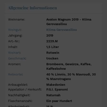
Allgemeine Informationen
Weinname:
Avaton Magnum 2019 - Ktima
Gerovassiliou
Weingut
:
Ktima Gerovassiliou
Jahrgang:
2019
Art.-Nr.:
2229.M
Inhalt:
1,5 Liter
Weinart
:
Rotwein
Geschmack
:
trocken
Aromen:
Brombeere, Gewürze, Kaffee,
Kaffeebohne
Rebsorte
:
40 % Limnio, 30 % Mavroudi, 30
% Mavrotragano
Anbaugebiet:
Makedonien
Appelation / Herkunft:
P.G.I. Epanomi
Nachhaltigkeit:
Naturnah
Flaschenanzahl:
Ein paar Hundert
Alkoholgehalt:
14 %