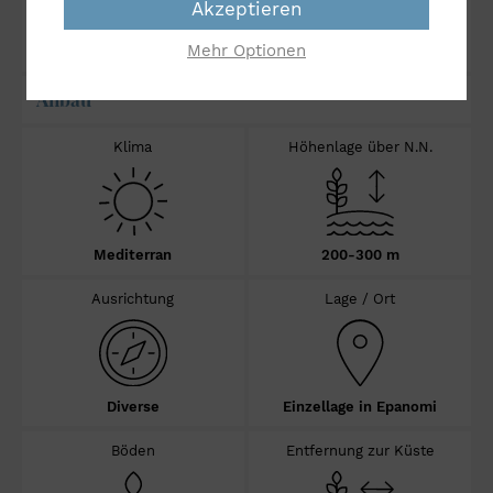
Akzeptieren
Ausbau:
18 Monate im französischen
Barrique
Mehr Optionen
Anbau
Klima
Höhenlage über N.N.
Mediterran
200-300 m
Ausrichtung
Lage / Ort
Diverse
Einzellage in Epanomi
Böden
Entfernung zur Küste