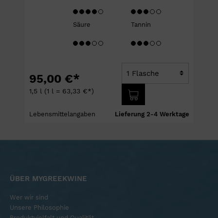
Säure
Tannin
95,00 €*
1,5 l
(1 l = 63,33 €*)
e
Lebensmittelangaben
Lieferung 2-4 Werktage
ÜBER MYGREEKWINE
Wer wir sind
Unsere Philosophie
Produktvielfalt und Qualität