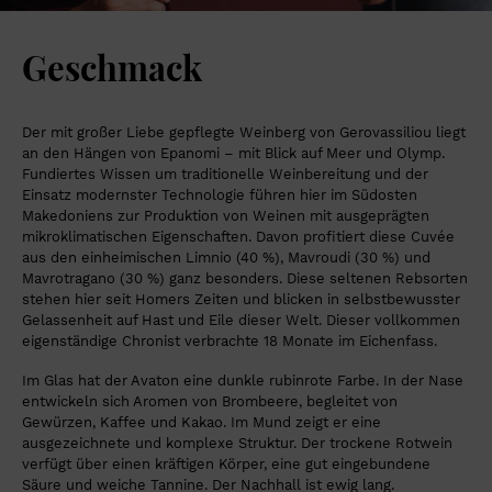
Geschmack
Der mit großer Liebe gepflegte Weinberg von Gerovassiliou liegt
an den Hängen von Epanomi – mit Blick auf Meer und Olymp.
Fundiertes Wissen um traditionelle Weinbereitung und der
Einsatz modernster Technologie führen hier im Südosten
Makedoniens zur Produktion von Weinen mit ausgeprägten
mikroklimatischen Eigenschaften. Davon profitiert diese Cuvée
aus den einheimischen Limnio (40 %), Mavroudi (30 %) und
Mavrotragano (30 %) ganz besonders. Diese seltenen Rebsorten
stehen hier seit Homers Zeiten und blicken in selbstbewusster
Gelassenheit auf Hast und Eile dieser Welt. Dieser vollkommen
eigenständige Chronist verbrachte 18 Monate im Eichenfass.
Im Glas hat der Avaton eine dunkle rubinrote Farbe. In der Nase
entwickeln sich Aromen von Brombeere, begleitet von
Gewürzen, Kaffee und Kakao. Im Mund zeigt er eine
ausgezeichnete und komplexe Struktur. Der trockene Rotwein
verfügt über einen kräftigen Körper, eine gut eingebundene
Säure und weiche Tannine. Der Nachhall ist ewig lang.