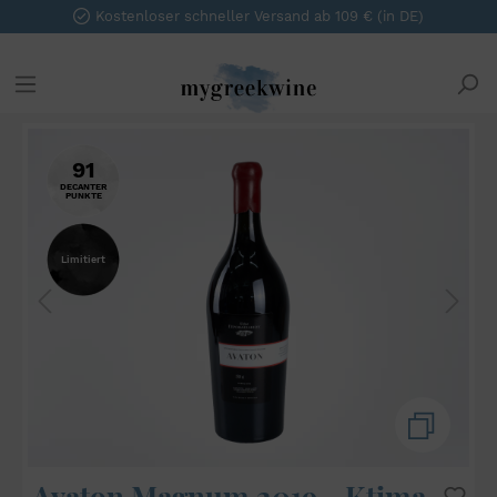
5% Gutschein für
Newsletter Abonnenten
91
DECANTER
PUNKTE
Limitiert
Avaton Magnum 2019 - Ktima